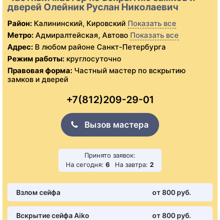
дверей Олейник Руслан Николаевич
Район:
Калининский, Кировский
Показать все
Метро:
Адмиралтейская, Автово
Показать все
Адрес:
В любом районе Санкт-Петербурга
Режим работы:
круглосуточно
Правовая форма:
Частный мастер по вскрытию
замков и дверей
+7(812)209-29-01
Вызов мастера
Принято заявок:
На сегодня:
6
На завтра:
2
Взлом сейфа
от 800 pуб.
Вскрытие сейфа Aiko
от 800 pуб.