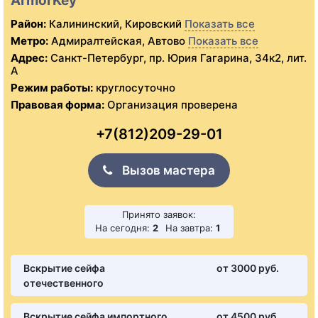
ArmorKey
Район:
Калининский, Кировский
Показать все
Метро:
Адмиралтейская, Автово
Показать все
Адрес:
Санкт-Петербург, пр. Юрия Гагарина, 34к2, лит.
А
Режим работы:
круглосуточно
Правовая форма:
Организация проверена
+7(812)209-29-01
Вызов мастера
Принято заявок:
На сегодня:
2
На завтра:
1
Вскрытие сейфа
от 3000 pуб.
отечественного
Вскрытие сейфа импортного
от 4500 pуб.