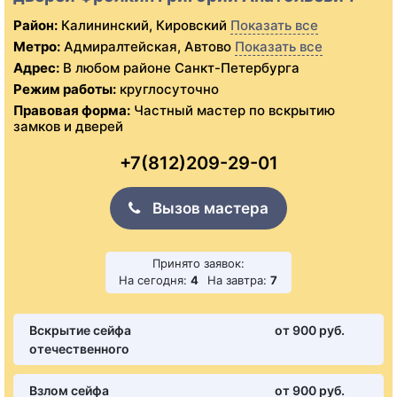
Район:
Калининский, Кировский
Показать все
Метро:
Адмиралтейская, Автово
Показать все
Адрес:
В любом районе Санкт-Петербурга
Режим работы:
круглосуточно
Правовая форма:
Частный мастер по вскрытию
замков и дверей
+7(812)209-29-01
Вызов мастера
Принято заявок:
На сегодня:
4
На завтра:
7
Вскрытие сейфа
от 900 pуб.
отечественного
Взлом сейфа
от 900 pуб.