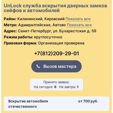
UnLock служба вскрытия дверных замков
сейфов и автомобилей
Район:
Калининский, Кировский
Показать все
Метро:
Адмиралтейская, Автово
Показать все
Адрес:
Санкт-Петербург, ул. Бухарестская д. 59
Режим работы:
круглосуточно
Правовая форма:
Организация проверена
+7(812)209-29-01
Вызов мастера
Принято заявок:
На сегодня:
6
На завтра:
1
Вскрытие автомобиля
от 700 pуб.
отечественного