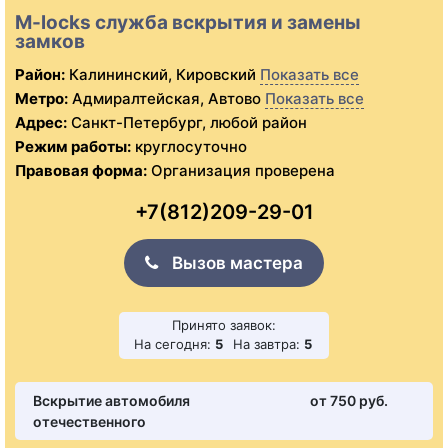
M-locks служба вскрытия и замены
замков
Район:
Калининский, Кировский
Показать все
Метро:
Адмиралтейская, Автово
Показать все
Адрес:
Санкт-Петербург, любой район
Режим работы:
круглосуточно
Правовая форма:
Организация проверена
+7(812)209-29-01
Вызов мастера
Принято заявок:
На сегодня:
5
На завтра:
5
Вскрытие автомобиля
от 750 pуб.
отечественного