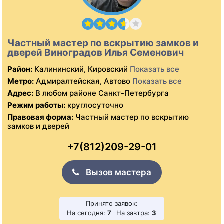
Частный мастер по вскрытию замков и
дверей Виноградов Илья Семенович
Район:
Калининский, Кировский
Показать все
Метро:
Адмиралтейская, Автово
Показать все
Адрес:
В любом районе Санкт-Петербурга
Режим работы:
круглосуточно
Правовая форма:
Частный мастер по вскрытию
замков и дверей
+7(812)209-29-01
Вызов мастера
Принято заявок:
На сегодня:
7
На завтра:
3