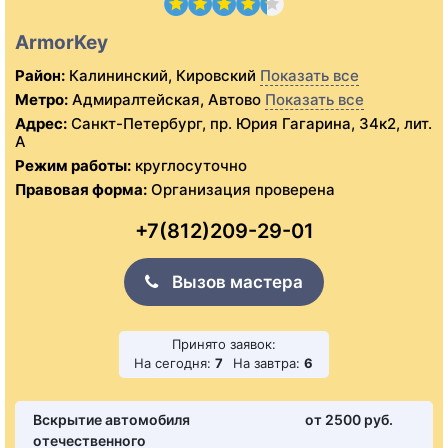
ArmorKey
Район:
Калининский, Кировский
Показать все
Метро:
Адмиралтейская, Автово
Показать все
Адрес:
Санкт-Петербург, пр. Юрия Гагарина, 34к2, лит.
А
Режим работы:
круглосуточно
Правовая форма:
Организация проверена
+7(812)209-29-01
Вызов мастера
Принято заявок:
На сегодня:
7
На завтра:
6
Вскрытие автомобиля
от 2500 pуб.
отечественного