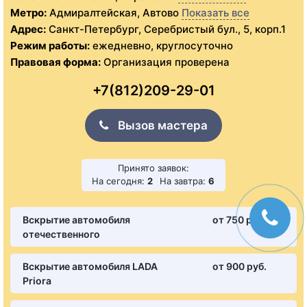
Метро:
Адмиралтейская, Автово
Показать все
Адрес:
Санкт-Петербург, Серебристый бул., 5, корп.1
Режим работы:
ежедневно, круглосуточно
Правовая форма:
Организация проверена
+7(812)209-29-01
Вызов мастера
Принято заявок:
На сегодня:
2
На завтра:
6
Вскрытие автомобиля
от 750 pуб.
отечественного
Вскрытие автомобиля LADA
от 900 pуб.
Priora