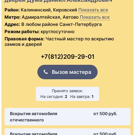
Район:
Калининский, Кировский
Показать все
Метро:
Адмиралтейская, Автово
Показать все
Адрес:
В любом районе Санкт-Петербурга
Режим работы:
круглосуточно
Правовая форма:
Частный мастер по вскрытию
замков и дверей
+7(812)209-29-01
Вызов мастера
Принято заявок:
На сегодня:
2
На завтра:
1
Вскрытие автомобиля
от 500 pуб.
отечественного
Вскрытие автомобиля
от 500 pуб.