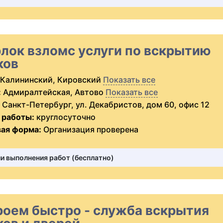
лок взломс услуги по вскрытию
ков
Калининский, Кировский
Показать все
:
Адмиралтейская, Автово
Показать все
Санкт-Петербург, ул. Декабристов, дом 60, офис 12
 работы:
круглосуточно
ая форма:
Организация проверена
и выполнения работ (бесплатно)
роем быстро - служба вскрытия