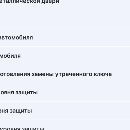
металлической двери
автомобиля
омобиля
готовления замены утраченного ключа
ровня защиты
вня защиты
 уровня защиты