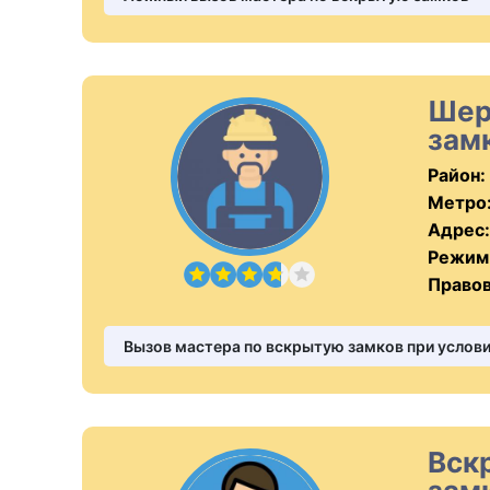
Шер
зам
Район:
Метро
Адрес:
Режим
Правов
Вызов мастера по вскрытую замков при услови
Вск