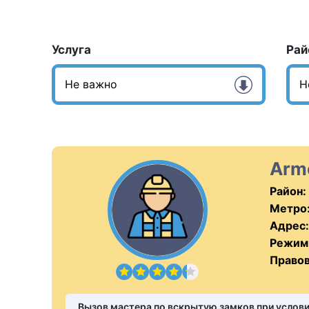
Услуга
Рай
Arm
Район:
Метро
Адрес:
Режим
Правов
Вызов мастера по вскрытую замков при услов