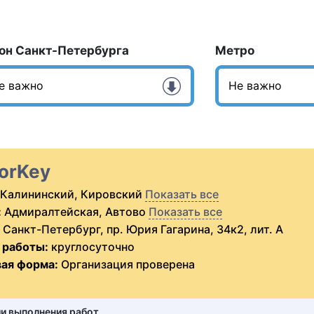
он Санкт-Петербурга
Метро
orKey
Калининский, Кировский
Показать все
:
Адмиралтейская, Автово
Показать все
Санкт-Петербург, пр. Юрия Гагарина, 34к2, лит. А
 работы:
круглосуточно
ая форма:
Организация проверена
ии выполнения работ