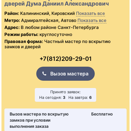
дверей Дума Даниил Александрович
Район:
Калининский, Кировский
Показать все
Метро:
Адмиралтейская, Автово
Показать все
Адрес:
В любом районе Санкт-Петербурга
Режим работы:
круглосуточно
Правовая форма:
Частный мастер по вскрытию
замков и дверей
+7(812)209-29-01
Вызов мастера
Принято заявок:
На сегодня:
3
На завтра:
6
Вызов мастера по вскрытую
Бесплатно
замков при условии
выполнения заказа