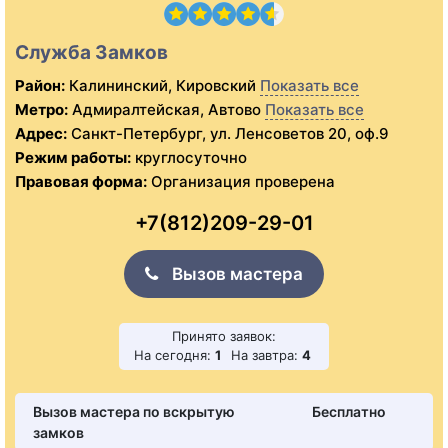
Служба Замков
Район:
Калининский, Кировский
Показать все
Метро:
Адмиралтейская, Автово
Показать все
Адрес:
Санкт-Петербург, ул. Ленсоветов 20, оф.9
Режим работы:
круглосуточно
Правовая форма:
Организация проверена
+7(812)209-29-01
Вызов мастера
Принято заявок:
На сегодня:
1
На завтра:
4
Вызов мастера по вскрытую
Бесплатно
замков