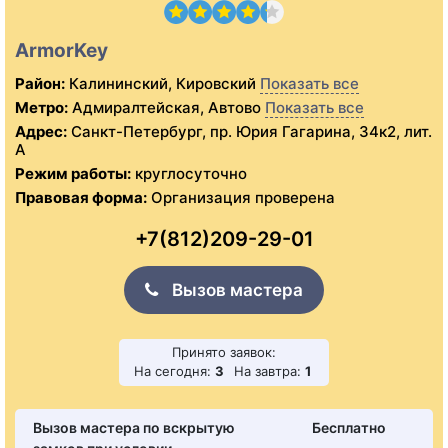
ArmorKey
Район:
Калининский, Кировский
Показать все
Метро:
Адмиралтейская, Автово
Показать все
Адрес:
Санкт-Петербург, пр. Юрия Гагарина, 34к2, лит.
А
Режим работы:
круглосуточно
Правовая форма:
Организация проверена
+7(812)209-29-01
Вызов мастера
Принято заявок:
На сегодня:
3
На завтра:
1
Вызов мастера по вскрытую
Бесплатно