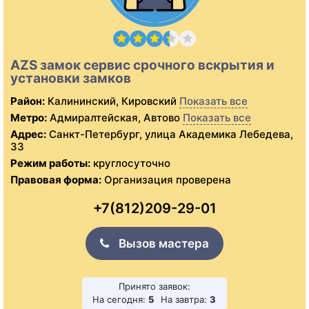
AZS замок сервис срочного вскрытия и
установки замков
Район:
Калининский, Кировский
Показать все
Метро:
Адмиралтейская, Автово
Показать все
Адрес:
Санкт-Петербург, улица Академика Лебедева,
33
Режим работы:
круглосуточно
Правовая форма:
Организация проверена
+7(812)209-29-01
Вызов мастера
Принято заявок:
На сегодня:
5
На завтра:
3