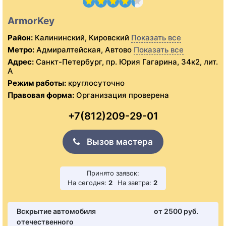
ArmorKey
Район:
Калининский, Кировский
Показать все
Метро:
Адмиралтейская, Автово
Показать все
Адрес:
Санкт-Петербург, пр. Юрия Гагарина, 34к2, лит.
А
Режим работы:
круглосуточно
Правовая форма:
Организация проверена
+7(812)209-29-01
Вызов мастера
Принято заявок:
На сегодня:
2
На завтра:
2
Вскрытие автомобиля
от 2500 pуб.
отечественного