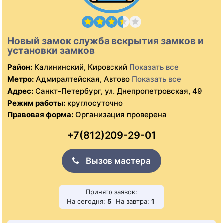
Новый замок служба вскрытия замков и
установки замков
Район:
Калининский, Кировский
Показать все
Метро:
Адмиралтейская, Автово
Показать все
Адрес:
Санкт-Петербург, ул. Днепропетровская, 49
Режим работы:
круглосуточно
Правовая форма:
Организация проверена
+7(812)209-29-01
Вызов мастера
Принято заявок:
На сегодня:
5
На завтра:
1