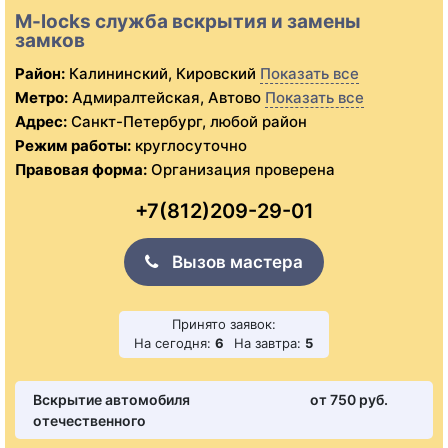
M-locks служба вскрытия и замены
замков
Район:
Калининский, Кировский
Показать все
Метро:
Адмиралтейская, Автово
Показать все
Адрес:
Санкт-Петербург, любой район
Режим работы:
круглосуточно
Правовая форма:
Организация проверена
+7(812)209-29-01
Вызов мастера
Принято заявок:
На сегодня:
6
На завтра:
5
Вскрытие автомобиля
от 750 pуб.
отечественного