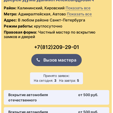
Район:
Калининский, Кировский
Показать все
Метро:
Адмиралтейская, Автово
Показать все
Адрес:
В любом районе Санкт-Петербурга
Режим работы:
круглосуточно
Правовая форма:
Частный мастер по вскрытию
замков и дверей
+7(812)209-29-01
Вызов мастера
Принято заявок:
На сегодня:
3
На завтра:
5
Вскрытие автомобиля
от 500 pуб.
отечественного
Вскрытие автомобиля
от 500 pуб.