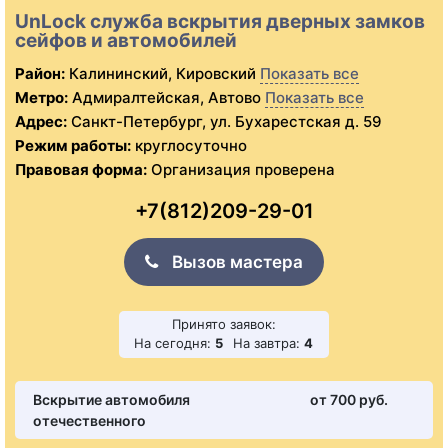
UnLock служба вскрытия дверных замков
сейфов и автомобилей
Район:
Калининский, Кировский
Показать все
Метро:
Адмиралтейская, Автово
Показать все
Адрес:
Санкт-Петербург, ул. Бухарестская д. 59
Режим работы:
круглосуточно
Правовая форма:
Организация проверена
+7(812)209-29-01
Вызов мастера
Принято заявок:
На сегодня:
5
На завтра:
4
Вскрытие автомобиля
от 700 pуб.
отечественного