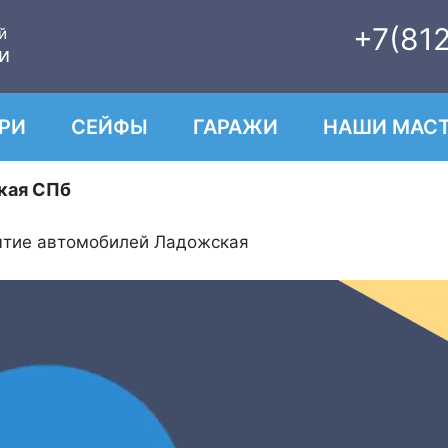
+7(81
й
и
РИ
СЕЙФЫ
ГАРАЖИ
НАШИ МАСТ
кая СПб
ытие автомобилей Ладожская