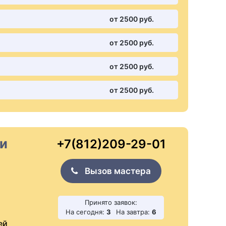
от 2500 pуб.
от 2500 pуб.
от 2500 pуб.
от 2500 pуб.
 и
+7(812)209-29-01
Вызов мастера
Принято заявок:
На сегодня:
3
На завтра:
6
ей