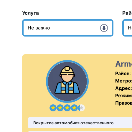
Услуга
Рай
Arm
Район:
Метро
Адрес:
Режим
Правов
Вскрытие автомобиля отечественного