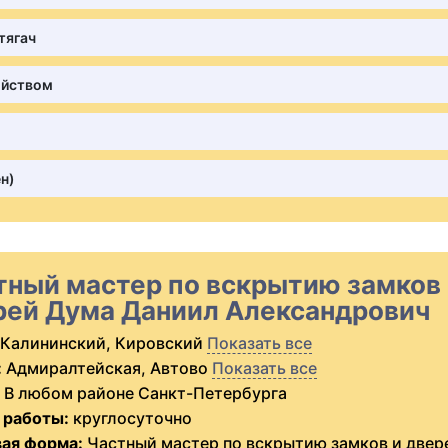
тягач
ойством
н)
тный мастер по вскрытию замков
рей Дума Даниил Александрович
Калининский, Кировский
Показать все
:
Адмиралтейская, Автово
Показать все
В любом районе Санкт-Петербурга
 работы:
круглосуточно
ая форма:
Частный мастер по вскрытию замков и двер