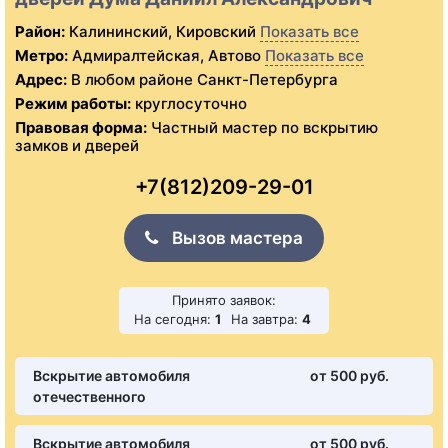
Район:
Калининский, Кировский
Показать все
Метро:
Адмиралтейская, Автово
Показать все
Адрес:
В любом районе Санкт-Петербурга
Режим работы:
круглосуточно
Правовая форма:
Частный мастер по вскрытию
замков и дверей
+7(812)209-29-01
Вызов мастера
Принято заявок:
На сегодня:
1
На завтра:
4
Вскрытие автомобиля
от 500 pуб.
отечественного
Вскрытие автомобиля
от 500 pуб.