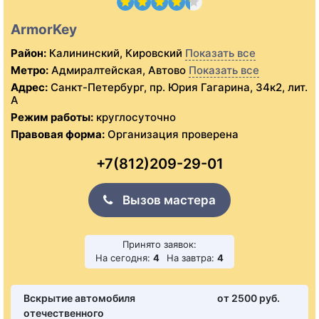
ArmorKey
Район:
Калининский, Кировский
Показать все
Метро:
Адмиралтейская, Автово
Показать все
Адрес:
Санкт-Петербург, пр. Юрия Гагарина, 34к2, лит.
А
Режим работы:
круглосуточно
Правовая форма:
Организация проверена
+7(812)209-29-01
Вызов мастера
Принято заявок:
На сегодня:
4
На завтра:
4
Вскрытие автомобиля
от 2500 pуб.
отечественного