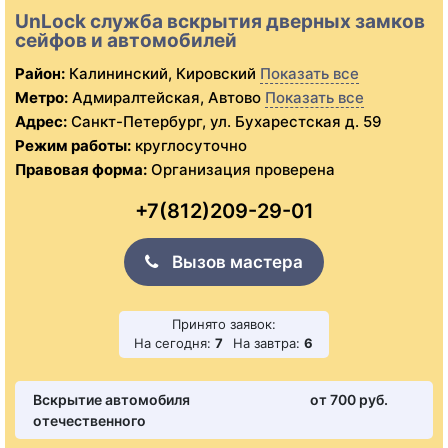
UnLock служба вскрытия дверных замков
сейфов и автомобилей
Район:
Калининский, Кировский
Показать все
Метро:
Адмиралтейская, Автово
Показать все
Адрес:
Санкт-Петербург, ул. Бухарестская д. 59
Режим работы:
круглосуточно
Правовая форма:
Организация проверена
+7(812)209-29-01
Вызов мастера
Принято заявок:
На сегодня:
7
На завтра:
6
Вскрытие автомобиля
от 700 pуб.
отечественного