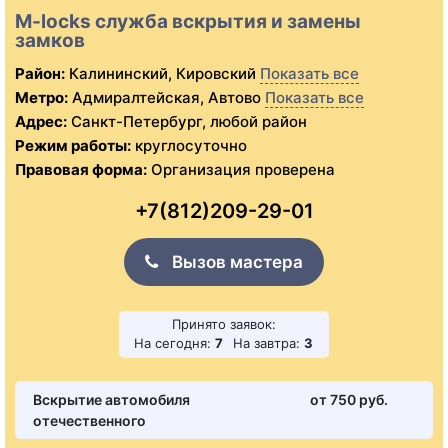
M-locks служба вскрытия и замены
замков
Район:
Калининский, Кировский
Показать все
Метро:
Адмиралтейская, Автово
Показать все
Адрес:
Санкт-Петербург, любой район
Режим работы:
круглосуточно
Правовая форма:
Организация проверена
+7(812)209-29-01
Вызов мастера
Принято заявок:
На сегодня:
7
На завтра:
3
Вскрытие автомобиля
от 750 pуб.
отечественного