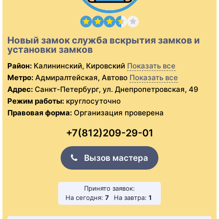
Новый замок служба вскрытия замков и
установки замков
Район:
Калининский, Кировский
Показать все
Метро:
Адмиралтейская, Автово
Показать все
Адрес:
Санкт-Петербург, ул. Днепропетровская, 49
Режим работы:
круглосуточно
Правовая форма:
Организация проверена
+7(812)209-29-01
Вызов мастера
Принято заявок:
На сегодня:
7
На завтра:
1