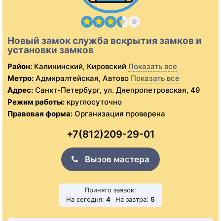
Новый замок служба вскрытия замков и
установки замков
Район:
Калининский, Кировский
Показать все
Метро:
Адмиралтейская, Автово
Показать все
Адрес:
Санкт-Петербург, ул. Днепропетровская, 49
Режим работы:
круглосуточно
Правовая форма:
Организация проверена
+7(812)209-29-01
Вызов мастера
Принято заявок:
На сегодня:
4
На завтра:
5