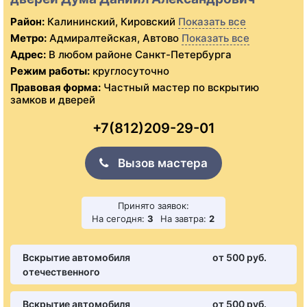
Район:
Калининский, Кировский
Показать все
Метро:
Адмиралтейская, Автово
Показать все
Адрес:
В любом районе Санкт-Петербурга
Режим работы:
круглосуточно
Правовая форма:
Частный мастер по вскрытию
замков и дверей
+7(812)209-29-01
Вызов мастера
Принято заявок:
На сегодня:
3
На завтра:
2
Вскрытие автомобиля
от 500 pуб.
отечественного
Вскрытие автомобиля
от 500 pуб.