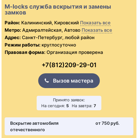
M-locks служба вскрытия и замены
замков
Район:
Калининский, Кировский
Показать все
Метро:
Адмиралтейская, Автово
Показать все
Адрес:
Санкт-Петербург, любой район
Режим работы:
круглосуточно
Правовая форма:
Организация проверена
+7(812)209-29-01
Вызов мастера
Принято заявок:
На сегодня:
5
На завтра:
7
Вскрытие автомобиля
от 750 pуб.
отечественного