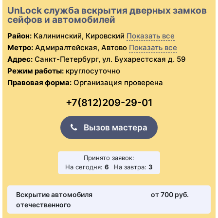
UnLock служба вскрытия дверных замков
сейфов и автомобилей
Район:
Калининский, Кировский
Показать все
Метро:
Адмиралтейская, Автово
Показать все
Адрес:
Санкт-Петербург, ул. Бухарестская д. 59
Режим работы:
круглосуточно
Правовая форма:
Организация проверена
+7(812)209-29-01
Вызов мастера
Принято заявок:
На сегодня:
6
На завтра:
3
Вскрытие автомобиля
от 700 pуб.
отечественного