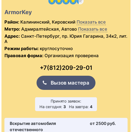
ArmorKey
Район:
Калининский, Кировский
Показать все
Метро:
Адмиралтейская, Автово
Показать все
Адрес:
Санкт-Петербург, пр. Юрия Гагарина, 34к2, лит.
А
Режим работы:
круглосуточно
Правовая форма:
Организация проверена
+7(812)209-29-01
Вызов мастера
Принято заявок:
На сегодня:
3
На завтра:
4
Вскрытие автомобиля
от 2500 pуб.
отечественного