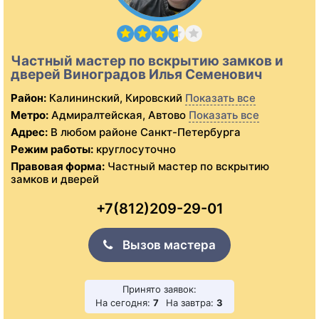
Частный мастер по вскрытию замков и
дверей Виноградов Илья Семенович
Район:
Калининский, Кировский
Показать все
Метро:
Адмиралтейская, Автово
Показать все
Адрес:
В любом районе Санкт-Петербурга
Режим работы:
круглосуточно
Правовая форма:
Частный мастер по вскрытию
замков и дверей
+7(812)209-29-01
Вызов мастера
Принято заявок:
На сегодня:
7
На завтра:
3