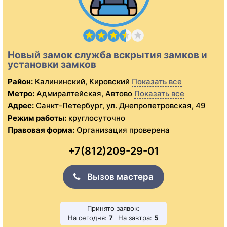
Новый замок служба вскрытия замков и
установки замков
Район:
Калининский, Кировский
Показать все
Метро:
Адмиралтейская, Автово
Показать все
Адрес:
Санкт-Петербург, ул. Днепропетровская, 49
Режим работы:
круглосуточно
Правовая форма:
Организация проверена
+7(812)209-29-01
Вызов мастера
Принято заявок:
На сегодня:
7
На завтра:
5