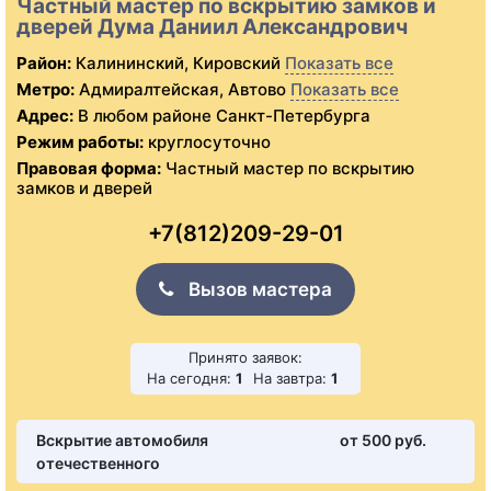
Частный мастер по вскрытию замков и
дверей Дума Даниил Александрович
Район:
Калининский, Кировский
Показать все
Метро:
Адмиралтейская, Автово
Показать все
Адрес:
В любом районе Санкт-Петербурга
Режим работы:
круглосуточно
Правовая форма:
Частный мастер по вскрытию
замков и дверей
+7(812)209-29-01
Вызов мастера
Принято заявок:
На сегодня:
1
На завтра:
1
Вскрытие автомобиля
от 500 pуб.
отечественного