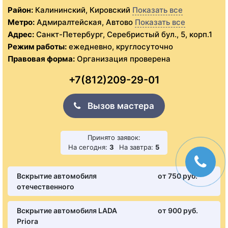
Район:
Калининский, Кировский
Показать все
Метро:
Адмиралтейская, Автово
Показать все
Адрес:
Санкт-Петербург, Серебристый бул., 5, корп.1
Режим работы:
ежедневно, круглосуточно
Правовая форма:
Организация проверена
+7(812)209-29-01
Вызов мастера
Принято заявок:
На сегодня:
3
На завтра:
5
Вскрытие автомобиля
от 750 pуб.
отечественного
Вскрытие автомобиля LADA
от 900 pуб.
Priora