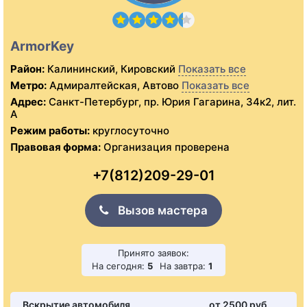
ArmorKey
Район:
Калининский, Кировский
Показать все
Метро:
Адмиралтейская, Автово
Показать все
Адрес:
Санкт-Петербург, пр. Юрия Гагарина, 34к2, лит.
А
Режим работы:
круглосуточно
Правовая форма:
Организация проверена
+7(812)209-29-01
Вызов мастера
Принято заявок:
На сегодня:
5
На завтра:
1
Вскрытие автомобиля
от 2500 pуб.