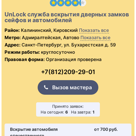
UnLock служба вскрытия дверных замков
сейфов и автомобилей
Район:
Калининский, Кировский
Показать все
Метро:
Адмиралтейская, Автово
Показать все
Адрес:
Санкт-Петербург, ул. Бухарестская д. 59
Режим работы:
круглосуточно
Правовая форма:
Организация проверена
+7(812)209-29-01
Вызов мастера
Принято заявок:
На сегодня:
6
На завтра:
1
Вскрытие автомобиля
от 700 pуб.
отечественного