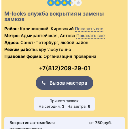
M-locks служба вскрытия и замены
замков
Район:
Калининский, Кировский
Показать все
Метро:
Адмиралтейская, Автово
Показать все
Адрес:
Санкт-Петербург, любой район
Режим работы:
круглосуточно
Правовая форма:
Организация проверена
+7(812)209-29-01
Вызов мастера
Принято заявок:
На сегодня:
3
На завтра:
6
Вскрытие автомобиля
от 750 pуб.
отечественного