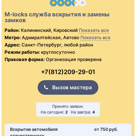
M-locks служба вскрытия и замены
замков
Район:
Калининский, Кировский
Показать все
Метро:
Адмиралтейская, Автово
Показать все
Адрес:
Санкт-Петербург, любой район
Режим работы:
круглосуточно
Правовая форма:
Организация проверена
+7(812)209-29-01
Вызов мастера
Принято заявок:
На сегодня:
2
На завтра:
4
Вскрытие автомобиля
от 750 pуб.
отечественного