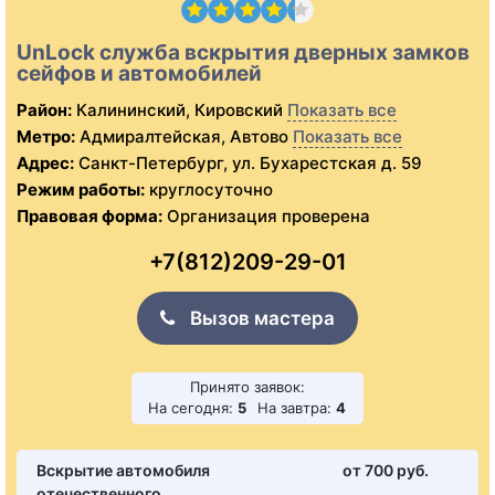
UnLock служба вскрытия дверных замков
сейфов и автомобилей
Район:
Калининский, Кировский
Показать все
Метро:
Адмиралтейская, Автово
Показать все
Адрес:
Санкт-Петербург, ул. Бухарестская д. 59
Режим работы:
круглосуточно
Правовая форма:
Организация проверена
+7(812)209-29-01
Вызов мастера
Принято заявок:
На сегодня:
5
На завтра:
4
Вскрытие автомобиля
от 700 pуб.
отечественного