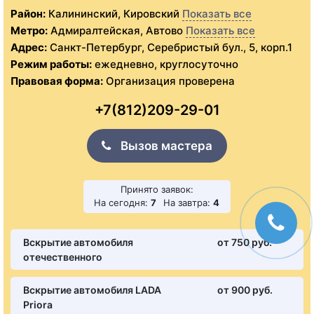
Район:
Калининский, Кировский
Показать все
Метро:
Адмиралтейская, Автово
Показать все
Адрес:
Санкт-Петербург, Серебристый бул., 5, корп.1
Режим работы:
ежедневно, круглосуточно
Правовая форма:
Организация проверена
+7(812)209-29-01
Вызов мастера
Принято заявок:
На сегодня:
7
На завтра:
4
Вскрытие автомобиля
от 750 pуб.
отечественного
Вскрытие автомобиля LADA
от 900 pуб.
Priora