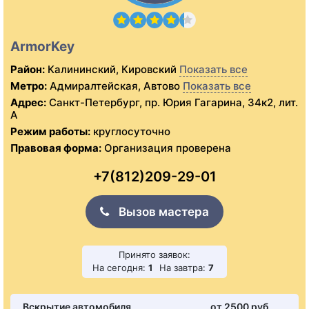
ArmorKey
Район:
Калининский, Кировский
Показать все
Метро:
Адмиралтейская, Автово
Показать все
Адрес:
Санкт-Петербург, пр. Юрия Гагарина, 34к2, лит.
А
Режим работы:
круглосуточно
Правовая форма:
Организация проверена
+7(812)209-29-01
Вызов мастера
Принято заявок:
На сегодня:
1
На завтра:
7
Вскрытие автомобиля
от 2500 pуб.