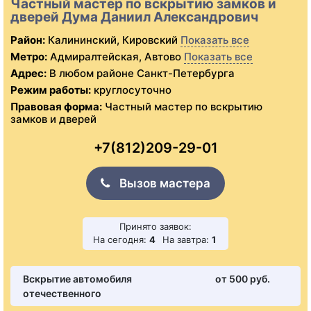
Частный мастер по вскрытию замков и
дверей Дума Даниил Александрович
Район:
Калининский, Кировский
Показать все
Метро:
Адмиралтейская, Автово
Показать все
Адрес:
В любом районе Санкт-Петербурга
Режим работы:
круглосуточно
Правовая форма:
Частный мастер по вскрытию
замков и дверей
+7(812)209-29-01
Вызов мастера
Принято заявок:
На сегодня:
4
На завтра:
1
Вскрытие автомобиля
от 500 pуб.
отечественного