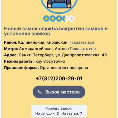
Новый замок служба вскрытия замков и
установки замков
Район:
Калининский, Кировский
Показать все
Метро:
Адмиралтейская, Автово
Показать все
Адрес:
Санкт-Петербург, ул. Днепропетровская, 49
Режим работы:
круглосуточно
Правовая форма:
Организация проверена
+7(812)209-29-01
Вызов мастера
Принято заявок:
На сегодня:
2
На завтра:
7