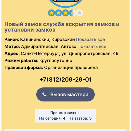
Новый замок служба вскрытия замков и
установки замков
Район:
Калининский, Кировский
Показать все
Метро:
Адмиралтейская, Автово
Показать все
Адрес:
Санкт-Петербург, ул. Днепропетровская, 49
Режим работы:
круглосуточно
Правовая форма:
Организация проверена
+7(812)209-29-01
Вызов мастера
Принято заявок:
На сегодня:
4
На завтра:
5