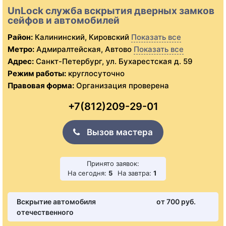
UnLock служба вскрытия дверных замков
сейфов и автомобилей
Район:
Калининский, Кировский
Показать все
Метро:
Адмиралтейская, Автово
Показать все
Адрес:
Санкт-Петербург, ул. Бухарестская д. 59
Режим работы:
круглосуточно
Правовая форма:
Организация проверена
+7(812)209-29-01
Вызов мастера
Принято заявок:
На сегодня:
5
На завтра:
1
Вскрытие автомобиля
от 700 pуб.
отечественного