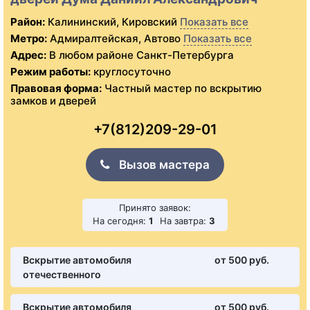
Район:
Калининский, Кировский
Показать все
Метро:
Адмиралтейская, Автово
Показать все
Адрес:
В любом районе Санкт-Петербурга
Режим работы:
круглосуточно
Правовая форма:
Частный мастер по вскрытию
замков и дверей
+7(812)209-29-01
Вызов мастера
Принято заявок:
На сегодня:
1
На завтра:
3
Вскрытие автомобиля
от 500 pуб.
отечественного
Вскрытие автомобиля
от 500 pуб.