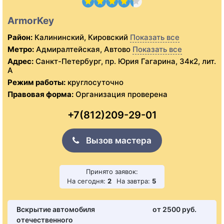
ArmorKey
Район:
Калининский, Кировский
Показать все
Метро:
Адмиралтейская, Автово
Показать все
Адрес:
Санкт-Петербург, пр. Юрия Гагарина, 34к2, лит.
А
Режим работы:
круглосуточно
Правовая форма:
Организация проверена
+7(812)209-29-01
Вызов мастера
Принято заявок:
На сегодня:
2
На завтра:
5
Вскрытие автомобиля
от 2500 pуб.
отечественного