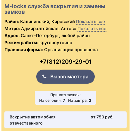
M-locks служба вскрытия и замены
замков
Район:
Калининский, Кировский
Показать все
Метро:
Адмиралтейская, Автово
Показать все
Адрес:
Санкт-Петербург, любой район
Режим работы:
круглосуточно
Правовая форма:
Организация проверена
+7(812)209-29-01
Вызов мастера
Принято заявок:
На сегодня:
7
На завтра:
2
Вскрытие автомобиля
от 750 pуб.
отечественного