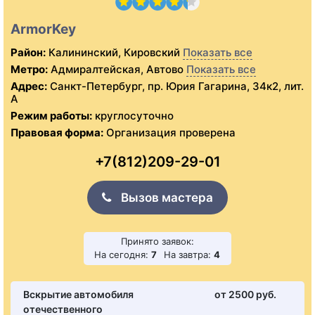
ArmorKey
Район:
Калининский, Кировский
Показать все
Метро:
Адмиралтейская, Автово
Показать все
Адрес:
Санкт-Петербург, пр. Юрия Гагарина, 34к2, лит.
А
Режим работы:
круглосуточно
Правовая форма:
Организация проверена
+7(812)209-29-01
Вызов мастера
Принято заявок:
На сегодня:
7
На завтра:
4
Вскрытие автомобиля
от 2500 pуб.
отечественного