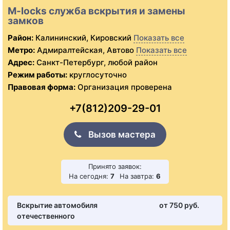
M-locks служба вскрытия и замены
замков
Район:
Калининский, Кировский
Показать все
Метро:
Адмиралтейская, Автово
Показать все
Адрес:
Санкт-Петербург, любой район
Режим работы:
круглосуточно
Правовая форма:
Организация проверена
+7(812)209-29-01
Вызов мастера
Принято заявок:
На сегодня:
7
На завтра:
6
Вскрытие автомобиля
от 750 pуб.
отечественного