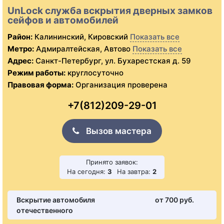
UnLock служба вскрытия дверных замков
сейфов и автомобилей
Район:
Калининский, Кировский
Показать все
Метро:
Адмиралтейская, Автово
Показать все
Адрес:
Санкт-Петербург, ул. Бухарестская д. 59
Режим работы:
круглосуточно
Правовая форма:
Организация проверена
+7(812)209-29-01
Вызов мастера
Принято заявок:
На сегодня:
3
На завтра:
2
Вскрытие автомобиля
от 700 pуб.
отечественного