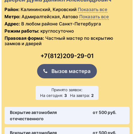
Район:
Калининский, Кировский
Показать все
Метро:
Адмиралтейская, Автово
Показать все
Адрес:
В любом районе Санкт-Петербурга
Режим работы:
круглосуточно
Правовая форма:
Частный мастер по вскрытию
замков и дверей
+7(812)209-29-01
Вызов мастера
Принято заявок:
На сегодня:
3
На завтра:
2
Вскрытие автомобиля
от 500 pуб.
отечественного
Вскрытие автомобиля
от 500 pуб.