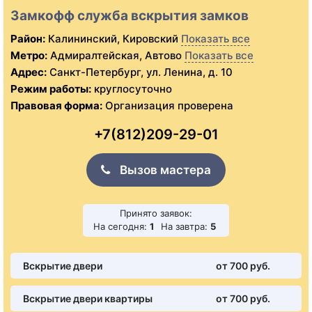
Замкофф служба вскрытия замков
Район:
Калининский, Кировский
Показать все
Метро:
Адмиралтейская, Автово
Показать все
Адрес:
Санкт-Петербург, ул. Ленина, д. 10
Режим работы:
круглосуточно
Правовая форма:
Организация проверена
+7(812)209-29-01
Вызов мастера
Принято заявок:
На сегодня:
1
На завтра:
5
Вскрытие двери
от 700 pуб.
Вскрытие двери квартиры
от 700 pуб.