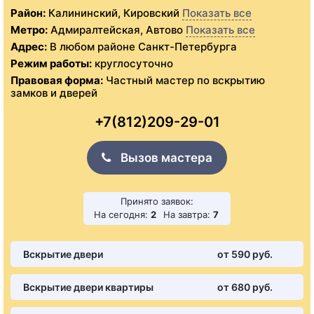
Район:
Калининский, Кировский
Показать все
Метро:
Адмиралтейская, Автово
Показать все
Адрес:
В любом районе Санкт-Петербурга
Режим работы:
круглосуточно
Правовая форма:
Частный мастер по вскрытию
замков и дверей
+7(812)209-29-01
Вызов мастера
Принято заявок:
На сегодня:
2
На завтра:
7
Вскрытие двери
от 590 pуб.
Вскрытие двери квартиры
от 680 pуб.