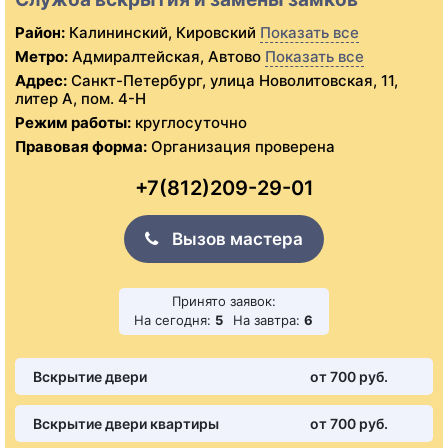
Район:
Калининский, Кировский
Показать все
Метро:
Адмиралтейская, Автово
Показать все
Адрес:
Санкт-Петербург, улица Новолитовская, 11,
литер А, пом. 4-Н
Режим работы:
круглосуточно
Правовая форма:
Организация проверена
+7(812)209-29-01
Вызов мастера
Принято заявок:
На сегодня:
5
На завтра:
6
Вскрытие двери
от 700 pуб.
Вскрытие двери квартиры
от 700 pуб.