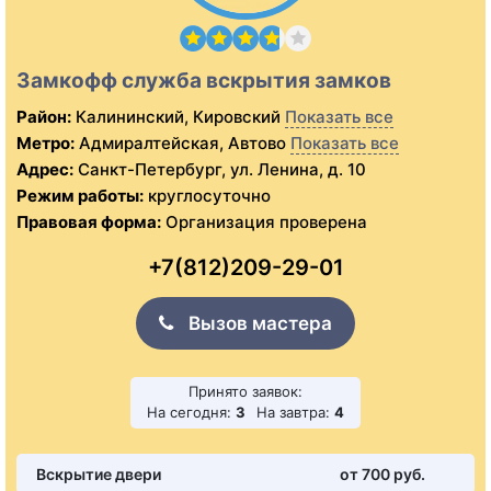
Замкофф служба вскрытия замков
Район:
Калининский, Кировский
Показать все
Метро:
Адмиралтейская, Автово
Показать все
Адрес:
Санкт-Петербург, ул. Ленина, д. 10
Режим работы:
круглосуточно
Правовая форма:
Организация проверена
+7(812)209-29-01
Вызов мастера
Принято заявок:
На сегодня:
3
На завтра:
4
Вскрытие двери
от 700 pуб.