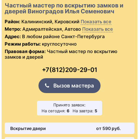
Частный мастер по вскрытию замков и
дверей Виноградов Илья Семенович
Район:
Калининский, Кировский
Показать все
Метро:
Адмиралтейская, Автово
Показать все
Адрес:
В любом районе Санкт-Петербурга
Режим работы:
круглосуточно
Правовая форма:
Частный мастер по вскрытию
замков и дверей
+7(812)209-29-01
Вызов мастера
Принято заявок:
На сегодня:
6
На завтра:
5
Вскрытие двери
от 590 pуб.