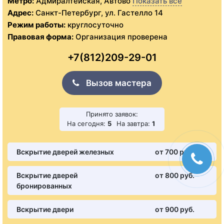
Метро:
Адмиралтейская, Автово
Показать все
Адрес:
Санкт-Петербург, ул. Гастелло 14
Режим работы:
круглосуточно
Правовая форма:
Организация проверена
+7(812)209-29-01
Вызов мастера
Принято заявок:
На сегодня:
5
На завтра:
1
Вскрытие дверей железных
от 700 pуб.
Вскрытие дверей
от 800 pуб.
бронированных
Вскрытие двери
от 900 pуб.