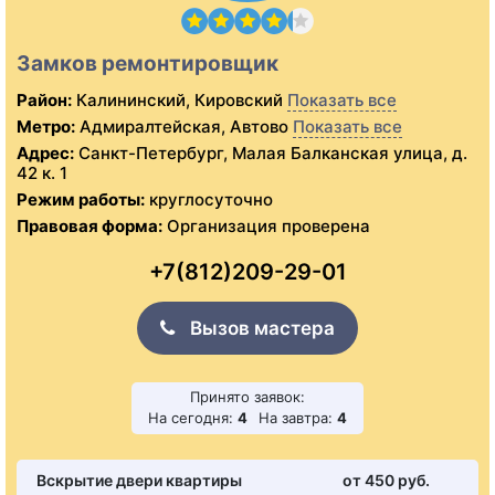
Замков ремонтировщик
Район:
Калининский, Кировский
Показать все
Метро:
Адмиралтейская, Автово
Показать все
Адрес:
Санкт-Петербург, Малая Балканская улица, д.
42 к. 1
Режим работы:
круглосуточно
Правовая форма:
Организация проверена
+7(812)209-29-01
Вызов мастера
Принято заявок:
На сегодня:
4
На завтра:
4
Вскрытие двери квартиры
от 450 pуб.