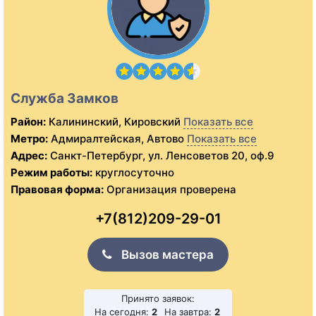
Служба Замков
Район:
Калининский, Кировский
Показать все
Метро:
Адмиралтейская, Автово
Показать все
Адрес:
Санкт-Петербург, ул. Ленсоветов 20, оф.9
Режим работы:
круглосуточно
Правовая форма:
Организация проверена
+7(812)209-29-01
Вызов мастера
Принято заявок:
На сегодня:
2
На завтра:
2