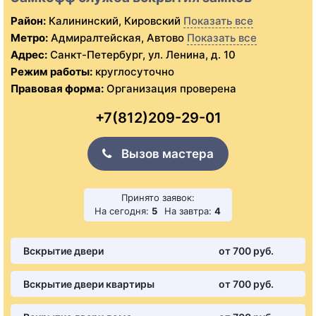
Район:
Калининский, Кировский
Показать все
Метро:
Адмиралтейская, Автово
Показать все
Адрес:
Санкт-Петербург, ул. Ленина, д. 10
Режим работы:
круглосуточно
Правовая форма:
Организация проверена
+7(812)209-29-01
Вызов мастера
Принято заявок:
На сегодня:
5
На завтра:
4
Вскрытие двери
от 700 pуб.
Вскрытие двери квартиры
от 700 pуб.