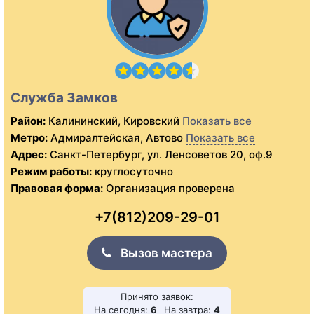
Служба Замков
Район:
Калининский, Кировский
Показать все
Метро:
Адмиралтейская, Автово
Показать все
Адрес:
Санкт-Петербург, ул. Ленсоветов 20, оф.9
Режим работы:
круглосуточно
Правовая форма:
Организация проверена
+7(812)209-29-01
Вызов мастера
Принято заявок:
На сегодня:
6
На завтра:
4