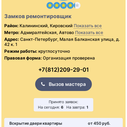
Замков ремонтировщик
Район:
Калининский, Кировский
Показать все
Метро:
Адмиралтейская, Автово
Показать все
Адрес:
Санкт-Петербург, Малая Балканская улица, д.
42 к. 1
Режим работы:
круглосуточно
Правовая форма:
Организация проверена
+7(812)209-29-01
Вызов мастера
Принято заявок:
На сегодня:
6
На завтра:
1
Вскрытие двери квартиры
от 450 pуб.