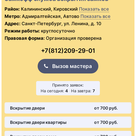
Район:
Калининский, Кировский
Показать все
Метро:
Адмиралтейская, Автово
Показать все
Адрес:
Санкт-Петербург, ул. Ленина, д. 10
Режим работы:
круглосуточно
Правовая форма:
Организация проверена
+7(812)209-29-01
Вызов мастера
Принято заявок:
На сегодня:
4
На завтра:
7
Вскрытие двери
от 700 pуб.
Вскрытие двери квартиры
от 700 pуб.