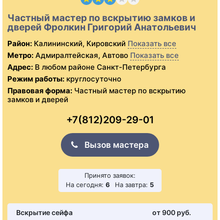
Частный мастер по вскрытию замков и
дверей Фролкин Григорий Анатольевич
Район:
Калининский, Кировский
Показать все
Метро:
Адмиралтейская, Автово
Показать все
Адрес:
В любом районе Санкт-Петербурга
Режим работы:
круглосуточно
Правовая форма:
Частный мастер по вскрытию
замков и дверей
+7(812)209-29-01
Вызов мастера
Принято заявок:
На сегодня:
6
На завтра:
5
Вскрытие сейфа
от 900 pуб.