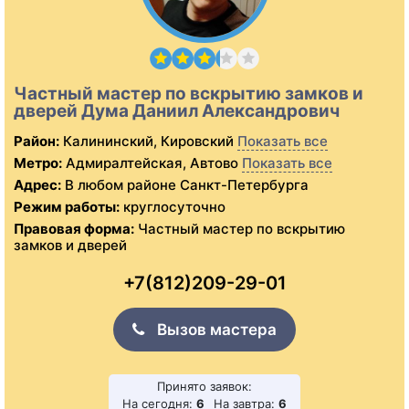
Частный мастер по вскрытию замков и
дверей Дума Даниил Александрович
Район:
Калининский, Кировский
Показать все
Метро:
Адмиралтейская, Автово
Показать все
Адрес:
В любом районе Санкт-Петербурга
Режим работы:
круглосуточно
Правовая форма:
Частный мастер по вскрытию
замков и дверей
+7(812)209-29-01
Вызов мастера
Принято заявок:
На сегодня:
6
На завтра:
6