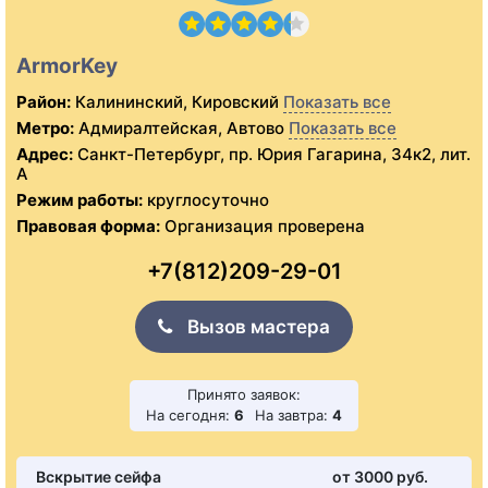
ArmorKey
Район:
Калининский, Кировский
Показать все
Метро:
Адмиралтейская, Автово
Показать все
Адрес:
Санкт-Петербург, пр. Юрия Гагарина, 34к2, лит.
А
Режим работы:
круглосуточно
Правовая форма:
Организация проверена
+7(812)209-29-01
Вызов мастера
Принято заявок:
На сегодня:
6
На завтра:
4
Вскрытие сейфа
от 3000 pуб.