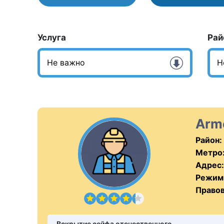
Услуга
Рай
Arm
Район:
Метро
Адрес:
Режим
Правов
Вскрытие сейфа отечественного