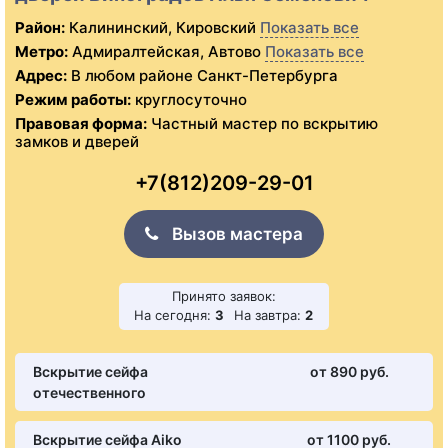
Район:
Калининский, Кировский
Показать все
Метро:
Адмиралтейская, Автово
Показать все
Адрес:
В любом районе Санкт-Петербурга
Режим работы:
круглосуточно
Правовая форма:
Частный мастер по вскрытию
замков и дверей
+7(812)209-29-01
Вызов мастера
Принято заявок:
На сегодня:
3
На завтра:
2
Вскрытие сейфа
от 890 pуб.
отечественного
Вскрытие сейфа Aiko
от 1100 pуб.