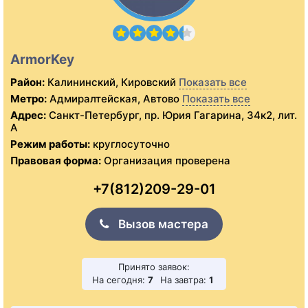
ArmorKey
Район:
Калининский, Кировский
Показать все
Метро:
Адмиралтейская, Автово
Показать все
Адрес:
Санкт-Петербург, пр. Юрия Гагарина, 34к2, лит.
А
Режим работы:
круглосуточно
Правовая форма:
Организация проверена
+7(812)209-29-01
Вызов мастера
Принято заявок:
На сегодня:
7
На завтра:
1