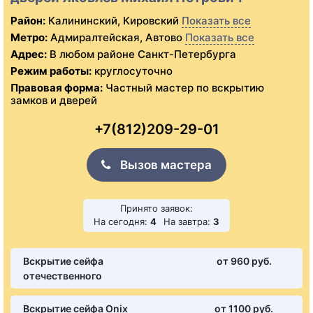
Район:
Калининский, Кировский
Показать все
Метро:
Адмиралтейская, Автово
Показать все
Адрес:
В любом районе Санкт-Петербурга
Режим работы:
круглосуточно
Правовая форма:
Частный мастер по вскрытию
замков и дверей
+7(812)209-29-01
Вызов мастера
Принято заявок:
На сегодня:
4
На завтра:
3
Вскрытие сейфа
от 960 pуб.
отечественного
Вскрытие сейфа Onix
от 1100 pуб.