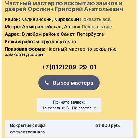
Частный мастер по вскрытию замков и
дверей Фролкин Григорий Анатольевич
Район:
Калининский, Кировский
Показать все
Метро:
Адмиралтейская, Автово
Показать все
Адрес:
В любом районе Санкт-Петербурга
Режим работы:
круглосуточно
Правовая форма:
Частный мастер по вскрытию
замков и дверей
+7(812)209-29-01
Вызов мастера
Принято заявок:
На сегодня:
6
На завтра:
2
Вскрытие сейфа
от 900 pуб.
отечественного