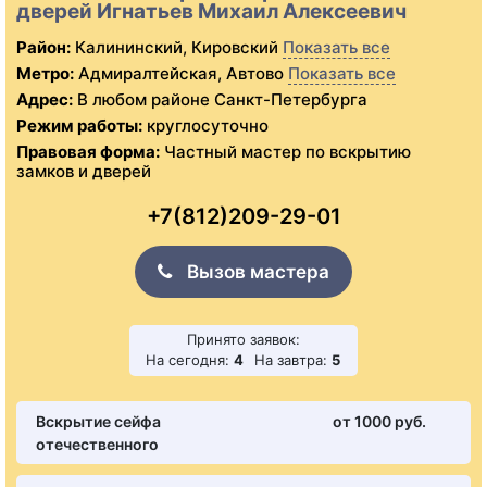
дверей Игнатьев Михаил Алексеевич
Район:
Калининский, Кировский
Показать все
Метро:
Адмиралтейская, Автово
Показать все
Адрес:
В любом районе Санкт-Петербурга
Режим работы:
круглосуточно
Правовая форма:
Частный мастер по вскрытию
замков и дверей
+7(812)209-29-01
Вызов мастера
Принято заявок:
На сегодня:
4
На завтра:
5
Вскрытие сейфа
от 1000 pуб.
отечественного