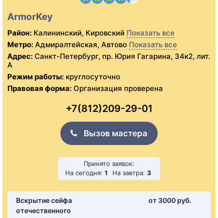
ArmorKey
Район:
Калининский, Кировский
Показать все
Метро:
Адмиралтейская, Автово
Показать все
Адрес:
Санкт-Петербург, пр. Юрия Гагарина, 34к2, лит.
А
Режим работы:
круглосуточно
Правовая форма:
Организация проверена
+7(812)209-29-01
Вызов мастера
Принято заявок:
На сегодня:
1
На завтра:
3
Вскрытие сейфа
от 3000 pуб.
отечественного