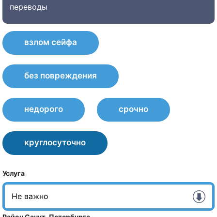
переводы
взлом сейфа
без повреждения
недорого
срочно
круглосуточно
Услуга
Район Санкт-Петербурга