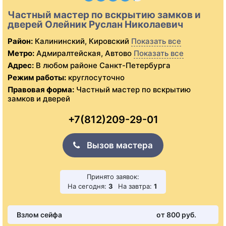
Частный мастер по вскрытию замков и
дверей Олейник Руслан Николаевич
Район:
Калининский, Кировский
Показать все
Метро:
Адмиралтейская, Автово
Показать все
Адрес:
В любом районе Санкт-Петербурга
Режим работы:
круглосуточно
Правовая форма:
Частный мастер по вскрытию
замков и дверей
+7(812)209-29-01
Вызов мастера
Принято заявок:
На сегодня:
3
На завтра:
1
Взлом сейфа
от 800 pуб.