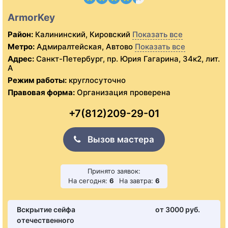
ArmorKey
Район:
Калининский, Кировский
Показать все
Метро:
Адмиралтейская, Автово
Показать все
Адрес:
Санкт-Петербург, пр. Юрия Гагарина, 34к2, лит.
А
Режим работы:
круглосуточно
Правовая форма:
Организация проверена
+7(812)209-29-01
Вызов мастера
Принято заявок:
На сегодня:
6
На завтра:
6
Вскрытие сейфа
от 3000 pуб.
отечественного