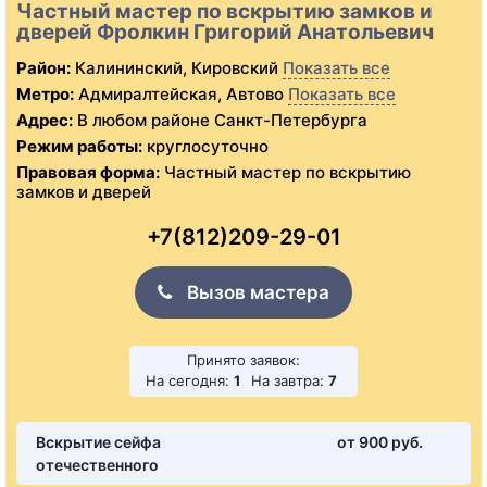
Частный мастер по вскрытию замков и
дверей Фролкин Григорий Анатольевич
Район:
Калининский, Кировский
Показать все
Метро:
Адмиралтейская, Автово
Показать все
Адрес:
В любом районе Санкт-Петербурга
Режим работы:
круглосуточно
Правовая форма:
Частный мастер по вскрытию
замков и дверей
+7(812)209-29-01
Вызов мастера
Принято заявок:
На сегодня:
1
На завтра:
7
Вскрытие сейфа
от 900 pуб.
отечественного