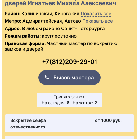
дверей Игнатьев Михаил Алексеевич
Район:
Калининский, Кировский
Показать все
Метро:
Адмиралтейская, Автово
Показать все
Адрес:
В любом районе Санкт-Петербурга
Режим работы:
круглосуточно
Правовая форма:
Частный мастер по вскрытию
замков и дверей
+7(812)209-29-01
Вызов мастера
Принято заявок:
На сегодня:
6
На завтра:
2
Вскрытие сейфа
от 1000 pуб.
отечественного