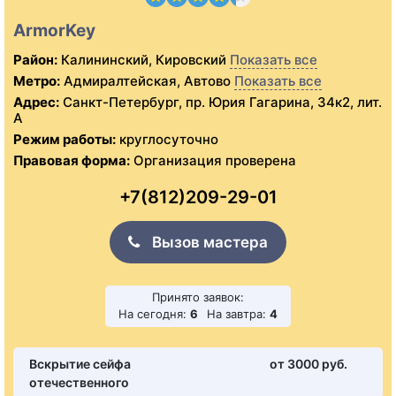
ArmorKey
Район:
Калининский, Кировский
Показать все
Метро:
Адмиралтейская, Автово
Показать все
Адрес:
Санкт-Петербург, пр. Юрия Гагарина, 34к2, лит.
А
Режим работы:
круглосуточно
Правовая форма:
Организация проверена
+7(812)209-29-01
Вызов мастера
Принято заявок:
На сегодня:
6
На завтра:
4
Вскрытие сейфа
от 3000 pуб.
отечественного