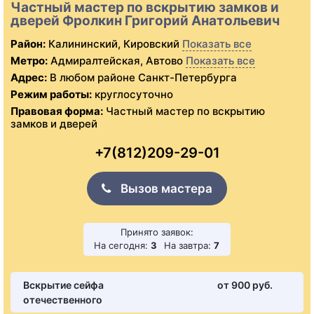
Частный мастер по вскрытию замков и
дверей Фролкин Григорий Анатольевич
Район:
Калининский, Кировский
Показать все
Метро:
Адмиралтейская, Автово
Показать все
Адрес:
В любом районе Санкт-Петербурга
Режим работы:
круглосуточно
Правовая форма:
Частный мастер по вскрытию
замков и дверей
+7(812)209-29-01
Вызов мастера
Принято заявок:
На сегодня:
3
На завтра:
7
Вскрытие сейфа
от 900 pуб.
отечественного