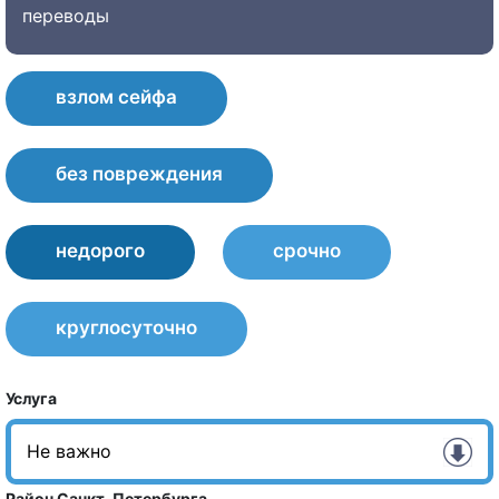
переводы
взлом сейфа
без повреждения
недорого
срочно
круглосуточно
Услуга
Район Санкт-Петербурга