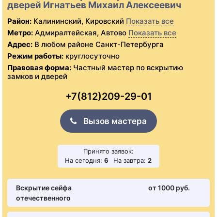
дверей Игнатьев Михаил Алексеевич
Район:
Калининский, Кировский
Показать все
Метро:
Адмиралтейская, Автово
Показать все
Адрес:
В любом районе Санкт-Петербурга
Режим работы:
круглосуточно
Правовая форма:
Частный мастер по вскрытию
замков и дверей
+7(812)209-29-01
Вызов мастера
Принято заявок:
На сегодня:
6
На завтра:
2
Вскрытие сейфа
от 1000 pуб.
отечественного