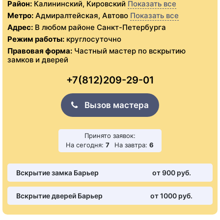
Район:
Калининский, Кировский
Показать все
Метро:
Адмиралтейская, Автово
Показать все
Адрес:
В любом районе Санкт-Петербурга
Режим работы:
круглосуточно
Правовая форма:
Частный мастер по вскрытию
замков и дверей
+7(812)209-29-01
Вызов мастера
Принято заявок:
На сегодня:
7
На завтра:
6
Вскрытие замка Барьер
от 900 pуб.
Вскрытие дверей Барьер
от 1000 pуб.