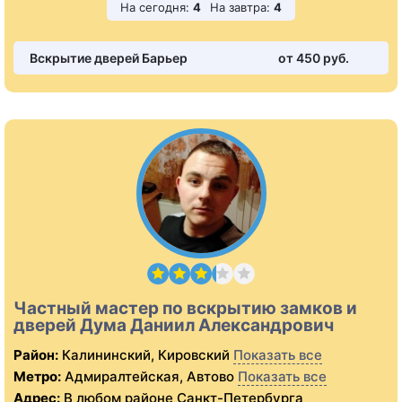
На сегодня:
4
На завтра:
4
Вскрытие дверей Барьер
от 450 pуб.
Частный мастер по вскрытию замков и
дверей Дума Даниил Александрович
Район:
Калининский, Кировский
Показать все
Метро:
Адмиралтейская, Автово
Показать все
Адрес:
В любом районе Санкт-Петербурга