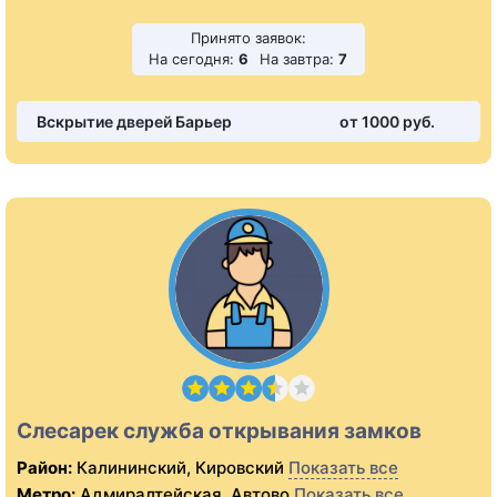
Принято заявок:
На сегодня:
6
На завтра:
7
Вскрытие дверей Барьер
от 1000 pуб.
Слесарек служба открывания замков
Район:
Калининский, Кировский
Показать все
Метро:
Адмиралтейская, Автово
Показать все