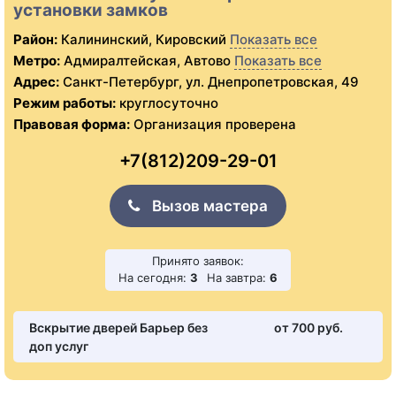
установки замков
Район:
Калининский, Кировский
Показать все
Метро:
Адмиралтейская, Автово
Показать все
Адрес:
Санкт-Петербург, ул. Днепропетровская, 49
Режим работы:
круглосуточно
Правовая форма:
Организация проверена
+7(812)209-29-01
Вызов мастера
Принято заявок:
На сегодня:
3
На завтра:
6
Вскрытие дверей Барьер без
от 700 pуб.
доп услуг