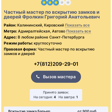
Частный мастер по вскрытию замков и
дверей Фролкин Григорий Анатольевич
Район:
Калининский, Кировский
Показать все
Метро:
Адмиралтейская, Автово
Показать все
Адрес:
В любом районе Санкт-Петербурга
Режим работы:
круглосуточно
Правовая форма:
Частный мастер по вскрытию
замков и дверей
+7(812)209-29-01
Вызов мастера
Принято заявок:
На сегодня:
4
На завтра:
1
Вскрытие замка Барьер
от 900 pуб.