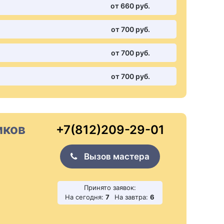
от 660 pуб.
от 700 pуб.
от 700 pуб.
от 700 pуб.
мков
+7(812)209-29-01
Вызов мастера
Принято заявок:
На сегодня:
7
На завтра:
6