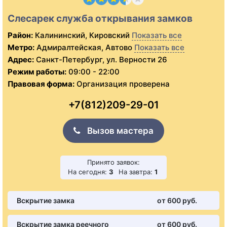
Слесарек служба открывания замков
Район:
Калининский, Кировский
Показать все
Метро:
Адмиралтейская, Автово
Показать все
Адрес:
Санкт-Петербург, ул. Верности 26
Режим работы:
09:00 - 22:00
Правовая форма:
Организация проверена
+7(812)209-29-01
Вызов мастера
Принято заявок:
На сегодня:
3
На завтра:
1
Вскрытие замка
от 600 pуб.
Вскрытие замка реечного
от 600 pуб.