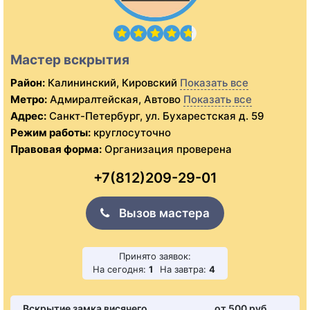
Мастер вскрытия
Район:
Калининский, Кировский
Показать все
Метро:
Адмиралтейская, Автово
Показать все
Адрес:
Санкт-Петербург, ул. Бухарестская д. 59
Режим работы:
круглосуточно
Правовая форма:
Организация проверена
+7(812)209-29-01
Вызов мастера
Принято заявок:
На сегодня:
1
На завтра:
4
Вскрытие замка висячего
от 500 pуб.