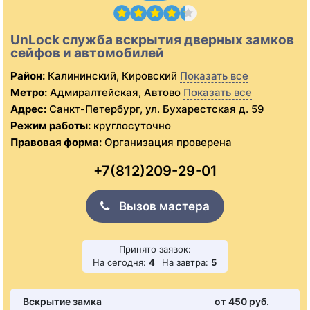
UnLock служба вскрытия дверных замков
сейфов и автомобилей
Район:
Калининский, Кировский
Показать все
Метро:
Адмиралтейская, Автово
Показать все
Адрес:
Санкт-Петербург, ул. Бухарестская д. 59
Режим работы:
круглосуточно
Правовая форма:
Организация проверена
+7(812)209-29-01
Вызов мастера
Принято заявок:
На сегодня:
4
На завтра:
5
Вскрытие замка
от 450 pуб.