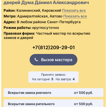
дверей Дума Даниил Александрович
Район:
Калининский, Кировский
Показать все
Метро:
Адмиралтейская, Автово
Показать все
Адрес:
В любом районе Санкт-Петербурга
Режим работы:
круглосуточно
Правовая форма:
Частный мастер по вскрытию
замков и дверей
+7(812)209-29-01
Вызов мастера
Принято заявок:
На сегодня:
5
На завтра:
4
Вскрытие замка реечного
от 500 pуб.
Вскрытие замка ригельного
от 500 pуб.