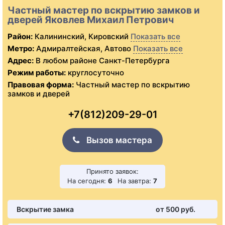
Частный мастер по вскрытию замков и
дверей Яковлев Михаил Петрович
Район:
Калининский, Кировский
Показать все
Метро:
Адмиралтейская, Автово
Показать все
Адрес:
В любом районе Санкт-Петербурга
Режим работы:
круглосуточно
Правовая форма:
Частный мастер по вскрытию
замков и дверей
+7(812)209-29-01
Вызов мастера
Принято заявок:
На сегодня:
6
На завтра:
7
Вскрытие замка
от 500 pуб.