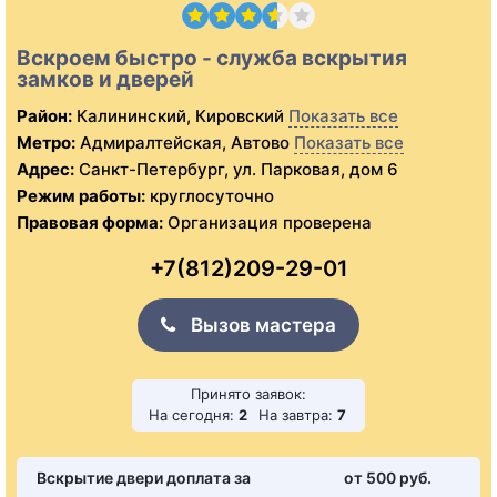
Вскроем быстро - служба вскрытия
замков и дверей
Район:
Калининский, Кировский
Показать все
Метро:
Адмиралтейская, Автово
Показать все
Адрес:
Санкт-Петербург, ул. Парковая, дом 6
Режим работы:
круглосуточно
Правовая форма:
Организация проверена
+7(812)209-29-01
Вызов мастера
Принято заявок:
На сегодня:
2
На завтра:
7
Вскрытие двери доплата за
от 500 pуб.