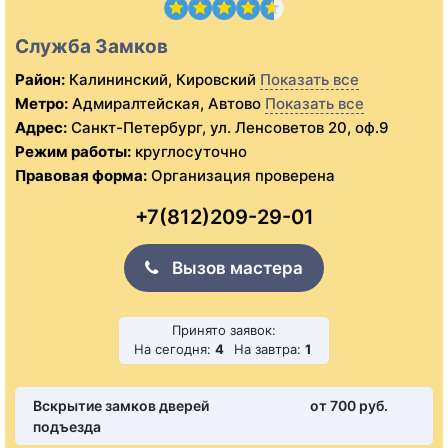
Служба Замков
Район:
Калининский, Кировский
Показать все
Метро:
Адмиралтейская, Автово
Показать все
Адрес:
Санкт-Петербург, ул. Ленсоветов 20, оф.9
Режим работы:
круглосуточно
Правовая форма:
Организация проверена
+7(812)209-29-01
Вызов мастера
Принято заявок:
На сегодня:
4
На завтра:
1
Вскрытие замков дверей
от 700 pуб.
подъезда