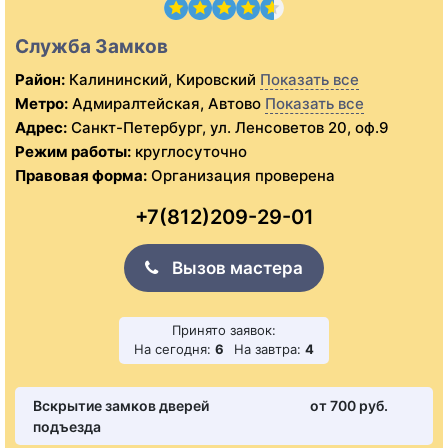
Служба Замков
Район:
Калининский, Кировский
Показать все
Метро:
Адмиралтейская, Автово
Показать все
Адрес:
Санкт-Петербург, ул. Ленсоветов 20, оф.9
Режим работы:
круглосуточно
Правовая форма:
Организация проверена
+7(812)209-29-01
Вызов мастера
Принято заявок:
На сегодня:
6
На завтра:
4
Вскрытие замков дверей
от 700 pуб.
подъезда