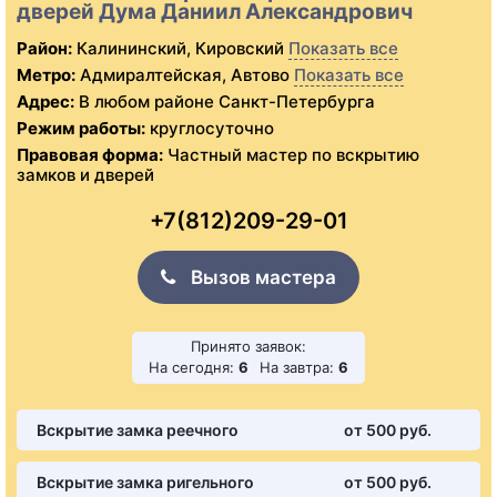
дверей Дума Даниил Александрович
Район:
Калининский, Кировский
Показать все
Метро:
Адмиралтейская, Автово
Показать все
Адрес:
В любом районе Санкт-Петербурга
Режим работы:
круглосуточно
Правовая форма:
Частный мастер по вскрытию
замков и дверей
+7(812)209-29-01
Вызов мастера
Принято заявок:
На сегодня:
6
На завтра:
6
Вскрытие замка реечного
от 500 pуб.
Вскрытие замка ригельного
от 500 pуб.