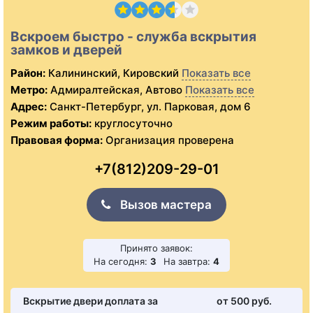
Вскроем быстро - служба вскрытия
замков и дверей
Район:
Калининский, Кировский
Показать все
Метро:
Адмиралтейская, Автово
Показать все
Адрес:
Санкт-Петербург, ул. Парковая, дом 6
Режим работы:
круглосуточно
Правовая форма:
Организация проверена
+7(812)209-29-01
Вызов мастера
Принято заявок:
На сегодня:
3
На завтра:
4
Вскрытие двери доплата за
от 500 pуб.